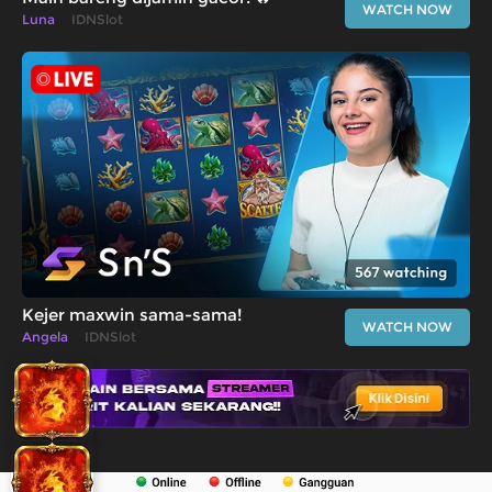
WATCH NOW
Luna
IDNSlot
Referral
Promosi
Hubungi Kami
Live Chat
Pengaduan Customer
Pilih Bahasa:
Kejer maxwin sama-sama!
WATCH NOW
Angela
IDNSlot
MASUK
DAFTAR
&copy; RajaCuan - Link Alternatif RajaCuan
Resmi Pusat Game Online Terupdate. Hak Cipta
Dilindungi.