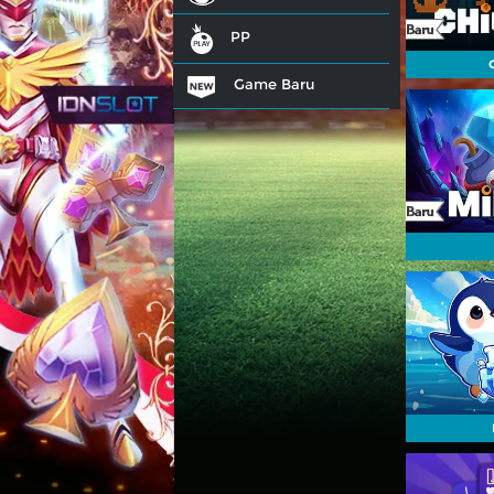
PP
Game Baru