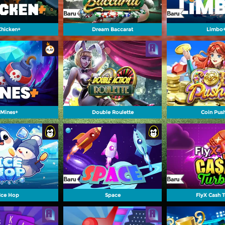
Chicken+
Dream Baccarat
Limbo
Play
Play
Mines+
Double Roulette
Coin Pus
Ice Hop
Space
FlyX Cash 